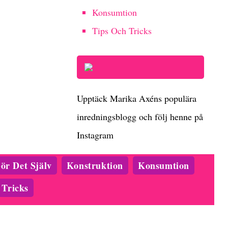
Konsumtion
Tips Och Tricks
Upptäck Marika Axéns populära
inredningsblogg och följ henne på
Instagram
ör Det Själv
Konstruktion
Konsumtion
 Tricks