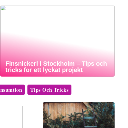
Finsnickeri i Stockholm – Tips och
tricks för ett lyckat projekt
nsumtion
Tips Och Tricks