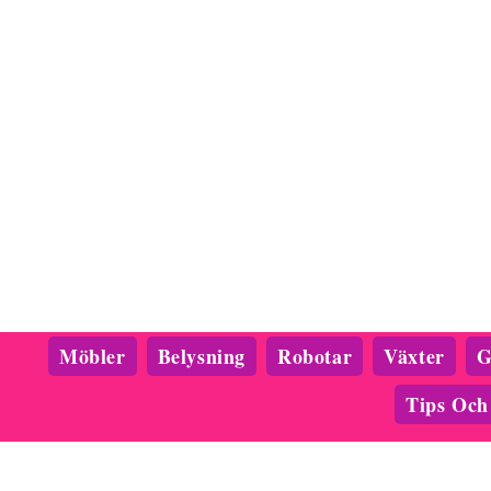
Möbler
Belysning
Robotar
Växter
G
Tips Och