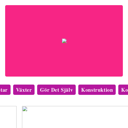
tar
Växter
Gör Det Själv
Konstruktion
Ko