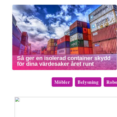
Så ger en isolerad container skydd
för dina värdesaker året runt
Möbler
Belysning
Robo