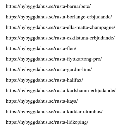
https://nybyggdahus.se/rusta-barnarbete/
https://nybyggdahus.se/rusta-borlange-erbjudande/
https://nybyggdahus.se/rusta-ella-matta-champagne/
https://nybyggdahus.se/rusta-eskilstuna-erbjudande/
https://nybyggdahus.se/rusta-flen/
https://nybyggdahus.se/rusta-flyttkartong-pro/
https://nybyggdahus.se/rusta-gardin-linn/
https://nybyggdahus.se/rusta-halifax/
https://nybyggdahus.se/rusta-karlshamn-erbjudande/
https://nybyggdahus.se/rusta-kaya/
https://nybyggdahus.se/rusta-kuddar-utomhus/
https://nybyggdahus.se/rusta-lidkoping/