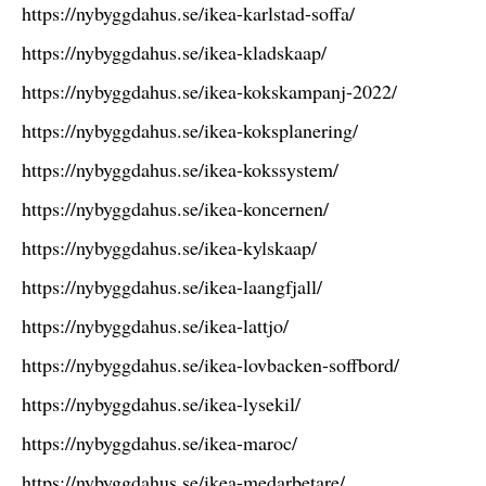
https://nybyggdahus.se/ikea-karlstad-soffa/
https://nybyggdahus.se/ikea-kladskaap/
https://nybyggdahus.se/ikea-kokskampanj-2022/
https://nybyggdahus.se/ikea-koksplanering/
https://nybyggdahus.se/ikea-kokssystem/
https://nybyggdahus.se/ikea-koncernen/
https://nybyggdahus.se/ikea-kylskaap/
https://nybyggdahus.se/ikea-laangfjall/
https://nybyggdahus.se/ikea-lattjo/
https://nybyggdahus.se/ikea-lovbacken-soffbord/
https://nybyggdahus.se/ikea-lysekil/
https://nybyggdahus.se/ikea-maroc/
https://nybyggdahus.se/ikea-medarbetare/