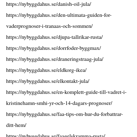
https://nybyggdahus.se/danish-oil-jula/
https://nybyggdahus.se/den-ultimata-guiden-for-
vaderprognoser-i-tranaas-och-sommen/
https://nybyggdahus.se/djupa-tallrikar-rusta/
https://nybyggdahus.se/dorrfoder-byggmax/
https://nybyggdahus.se/draneringstraag-jula/
https://nybyggdahus.se/eldkorg-ikea/
https://nybyggdahus.se/elkontakt-jula/
https://nybyggdahus.se/en-komplett-guide-till-vadret-i-
kristinehamn-smhi-yr-och-14-dagars-prognoser/
https://nybyggdahus.se/faa-tips-om-hur-du-forbattrar-
ditt-hem/
https://nybyggdahus.se/faagelskramma-rusta/