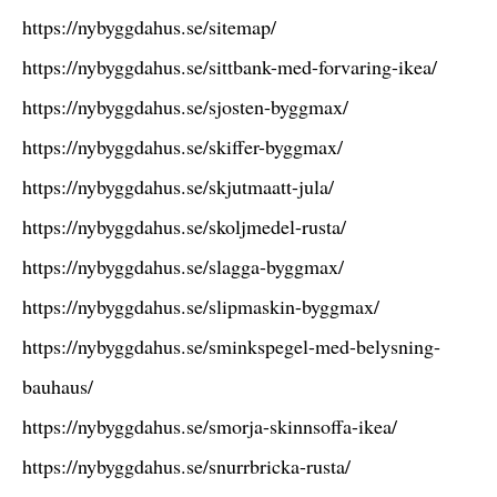
https://nybyggdahus.se/sitemap/
https://nybyggdahus.se/sittbank-med-forvaring-ikea/
https://nybyggdahus.se/sjosten-byggmax/
https://nybyggdahus.se/skiffer-byggmax/
https://nybyggdahus.se/skjutmaatt-jula/
https://nybyggdahus.se/skoljmedel-rusta/
https://nybyggdahus.se/slagga-byggmax/
https://nybyggdahus.se/slipmaskin-byggmax/
https://nybyggdahus.se/sminkspegel-med-belysning-
bauhaus/
https://nybyggdahus.se/smorja-skinnsoffa-ikea/
https://nybyggdahus.se/snurrbricka-rusta/