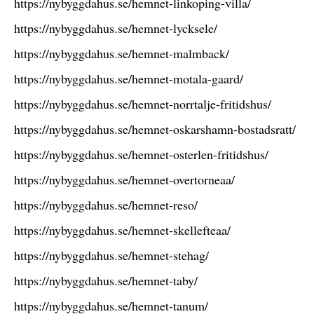
https://nybyggdahus.se/hemnet-linkoping-villa/
https://nybyggdahus.se/hemnet-lycksele/
https://nybyggdahus.se/hemnet-malmback/
https://nybyggdahus.se/hemnet-motala-gaard/
https://nybyggdahus.se/hemnet-norrtalje-fritidshus/
https://nybyggdahus.se/hemnet-oskarshamn-bostadsratt/
https://nybyggdahus.se/hemnet-osterlen-fritidshus/
https://nybyggdahus.se/hemnet-overtorneaa/
https://nybyggdahus.se/hemnet-reso/
https://nybyggdahus.se/hemnet-skellefteaa/
https://nybyggdahus.se/hemnet-stehag/
https://nybyggdahus.se/hemnet-taby/
https://nybyggdahus.se/hemnet-tanum/