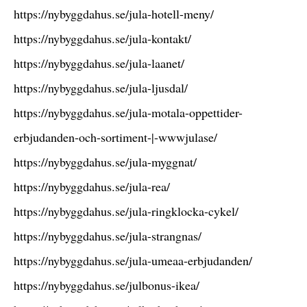
https://nybyggdahus.se/jula-hotell-meny/
https://nybyggdahus.se/jula-kontakt/
https://nybyggdahus.se/jula-laanet/
https://nybyggdahus.se/jula-ljusdal/
https://nybyggdahus.se/jula-motala-oppettider-
erbjudanden-och-sortiment-|-wwwjulase/
https://nybyggdahus.se/jula-myggnat/
https://nybyggdahus.se/jula-rea/
https://nybyggdahus.se/jula-ringklocka-cykel/
https://nybyggdahus.se/jula-strangnas/
https://nybyggdahus.se/jula-umeaa-erbjudanden/
https://nybyggdahus.se/julbonus-ikea/