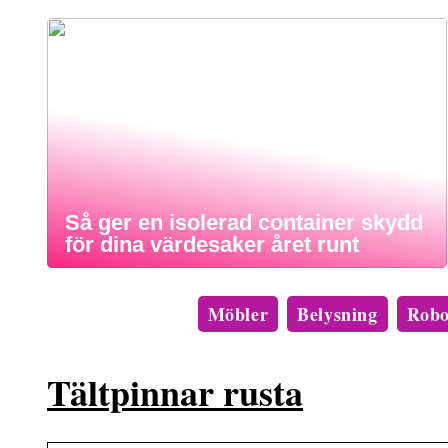
Så ger en isolerad container skydd
för dina värdesaker året runt
Möbler
Belysning
Robo
Tältpinnar rusta