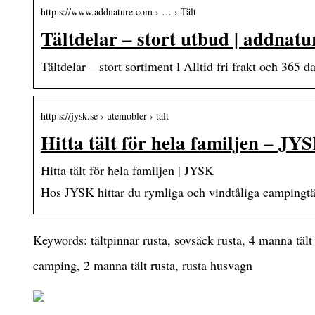
http s://www.addnature.com › … › Tält
Tältdelar – stort utbud | addnat
Tältdelar – stort sortiment l Alltid fri frakt och 36
http s://jysk.se › utemobler › talt
Hitta tält för hela familjen – JY
Hitta tält för hela familjen | JYSK
Hos JYSK hittar du rymliga och vindtåliga campingtäl
Keywords: tältpinnar rusta, sovsäck rusta, 4 manna tält 
camping, 2 manna tält rusta, rusta husvagn