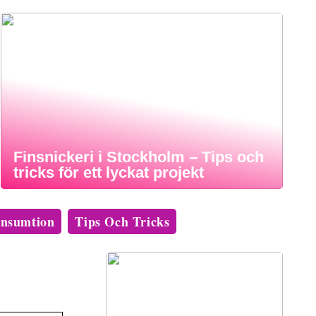
Finsnickeri i Stockholm – Tips och
tricks för ett lyckat projekt
nsumtion
Tips Och Tricks