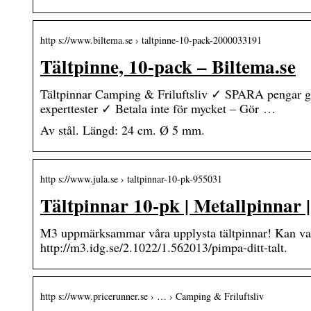
http s://www.biltema.se › taltpinne-10-pack-2000033191
Tältpinne, 10-pack – Biltema.se
Tältpinnar Camping & Friluftsliv ✓ SPARA pengar 
experttester ✓ Betala inte för mycket – Gör …
Av stål. Längd: 24 cm. Ø 5 mm.
http s://www.jula.se › taltpinnar-10-pk-955031
Tältpinnar 10-pk | Metallpinnar
M3 uppmärksammar våra upplysta tältpinnar! Kan vara
http://m3.idg.se/2.1022/1.562013/pimpa-ditt-talt.
http s://www.pricerunner.se › … › Camping & Friluftsliv