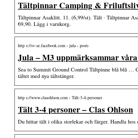
Tältpinnar Camping & Friluftsli
Tältpinnar Asaklitt. 11. (6,99/st). Tält · Tältpinnar As
69,90. Lägg i varukorg.
http s://sv-se.facebook.com › jula › posts
Jula – M3 uppmärksammar våra 
Sea to Summit Ground Control Tältpinne blå blå … C
tältet med nya tältstänger.
http s://www.clasohlson.com › Tält-3-4-personer
Tält 3-4 personer – Clas Ohlson
Du hittar tält i olika storlekar och färger. Handla hos