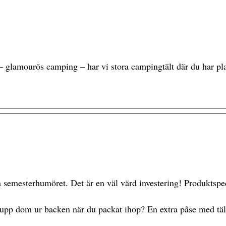
 glamourös camping – har vi stora campingtält där du har pla
 semesterhumöret. Det är en väl värd investering! Produktspec
ra upp dom ur backen när du packat ihop? En extra påse med täl