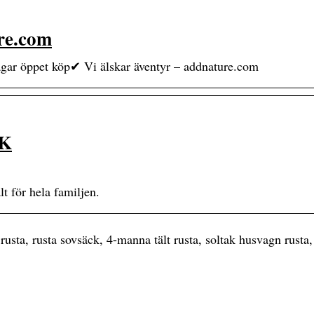
ure.com
5 dagar öppet köp✔ Vi älskar äventyr – addnature.com
SK
t för hela familjen.
rusta, rusta sovsäck, 4-manna tält rusta, soltak husvagn rusta,