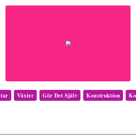
tar
Växter
Gör Det Själv
Konstruktion
Ko