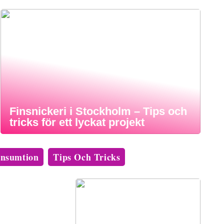
Finsnickeri i Stockholm – Tips och
tricks för ett lyckat projekt
nsumtion
Tips Och Tricks