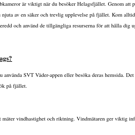
ebbkameror är viktigt när du besöker Helagsfjället. Genom att 
 njuta av en säker och trevlig upplevelse på fjället. Kom alltid
 beredd och använd de tillgängliga resurserna för att hålla dig 
lags?
du använda SVT Väder-appen eller besöka deras hemsida. Det ä
ök på fjället.
t mäter vindhastighet och riktning. Vindmätaren ger viktig in