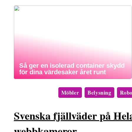
Så ger en isolerad container skydd
för dina värdesaker året runt
Möbler
Belysning
Robo
Svenska fjällväder på He
webbkameror