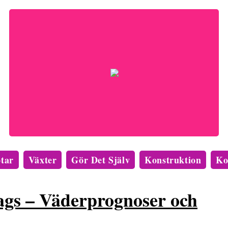
tar
Växter
Gör Det Själv
Konstruktion
Ko
lags – Väderprognoser och