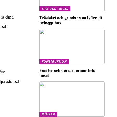
TIPS OCH TRICKS
era dina
Trästaket och grindar som lyfter ett
nybyggt hus
 och
KONSTRUKTION
Fönster och dörrar formar hela
för
huset
ljerade och
MÖBLER