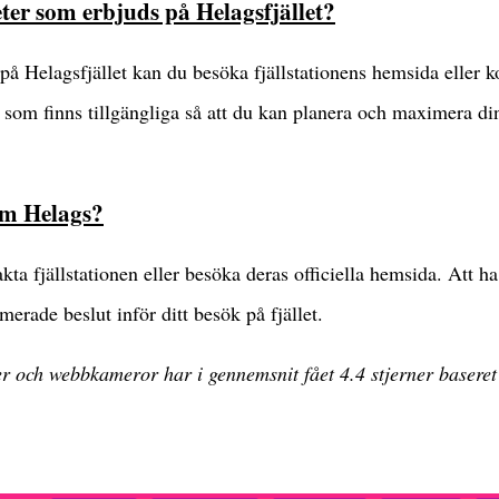
eter som erbjuds på Helagsfjället?
 på Helagsfjället kan du besöka fjällstationens hemsida eller 
er som finns tillgängliga så att du kan planera och maximera di
om Helags?
 fjällstationen eller besöka deras officiella hemsida. Att ha t
merade beslut inför ditt besök på fjället.
er och webbkameror har i gennemsnit fået
4.4
stjerner basere