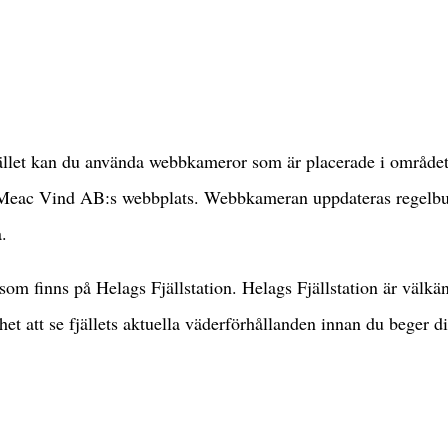
fjället kan du använda webbkameror som är placerade i område
på Meac Vind AB:s webbplats. Webbkameran uppdateras regelb
.
 finns på Helags Fjällstation. Helags Fjällstation är välkä
t att se fjällets aktuella väderförhållanden innan du beger di