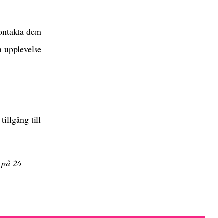
kontakta dem
n upplevelse
illgång till
t på
26