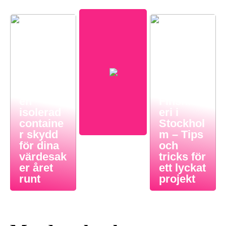
Så ger
en
Finsnick
isolerad
eri i
containe
Stockhol
r skydd
m – Tips
för dina
och
värdesak
tricks för
er året
ett lyckat
runt
projekt