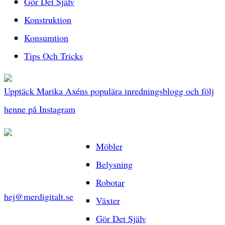
Gör Det Själv
Konstruktion
Konsumtion
Tips Och Tricks
Upptäck Marika Axéns populära inredningsblogg och följ
henne på Instagram
Möbler
Belysning
Robotar
hej@merdigitalt.se
Växter
Gör Det Själv