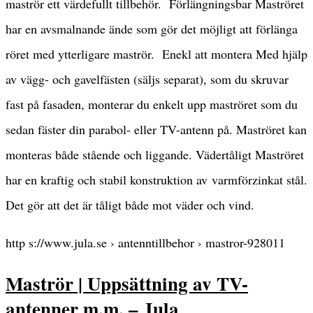
maströr ett värdefullt tillbehör. Förlängningsbar Maströret
har en avsmalnande ände som gör det möjligt att förlänga
röret med ytterligare maströr. Enekl att montera Med hjälp
av vägg- och gavelfästen (säljs separat), som du skruvar
fast på fasaden, monterar du enkelt upp maströret som du
sedan fäster din parabol- eller TV-antenn på. Maströret kan
monteras både stående och liggande. Vädertåligt Maströret
har en kraftig och stabil konstruktion av varmförzinkat stål.
Det gör att det är tåligt både mot väder och vind.
http s://www.jula.se › antenntillbehor › mastror-928011
Maströr | Uppsättning av TV-
antenner m.m. – Jula