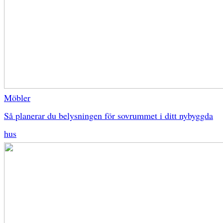
Möbler
Så planerar du belysningen för sovrummet i ditt nybyggda
hus