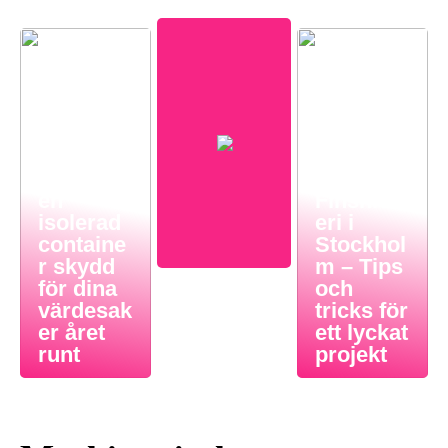
Så ger
en
Finsnick
isolerad
eri i
containe
Stockhol
r skydd
m – Tips
för dina
och
värdesak
tricks för
er året
ett lyckat
runt
projekt