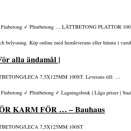
 ✓ Finbetong ✓ Plintbetong … LÄTTBETONG PLATTOR 100X4
och belysning. Köp online med hemleverans eller hämta i varu
För alla ändamål |
ONG/LECA 7,5X125MM 100ST. Leverans till: …
nbetong ✓ Plintbetong ✓ Lagningsbruk | Låga priser | Snab
R KARM FÖR … – Bauhaus
BETONG/LECA 7,5X125MM 100ST