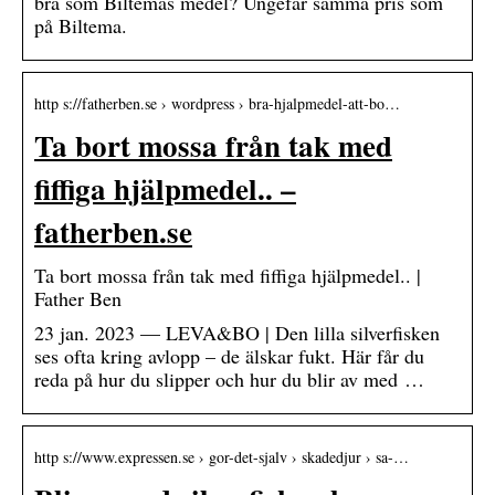
bra som Biltemas medel? Ungefär samma pris som
på Biltema.
http s://fatherben.se › wordpress › bra-hjalpmedel-att-bo…
Ta bort mossa från tak med
fiffiga hjälpmedel.. –
fatherben.se
Ta bort mossa från tak med fiffiga hjälpmedel.. |
Father Ben
23 jan. 2023 — LEVA&BO | Den lilla silverfisken
ses ofta kring avlopp – de älskar fukt. Här får du
reda på hur du slipper och hur du blir av med …
http s://www.expressen.se › gor-det-sjalv › skadedjur › sa-…