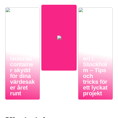
Så ger
en
Finsnick
isolerad
eri i
containe
Stockhol
r skydd
m – Tips
för dina
och
värdesak
tricks för
er året
ett lyckat
runt
projekt