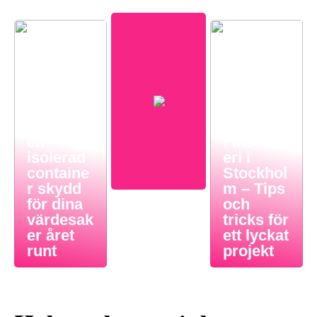
Så ger
en
Finsnick
isolerad
eri i
containe
Stockhol
r skydd
m – Tips
för dina
och
värdesak
tricks för
er året
ett lyckat
runt
projekt