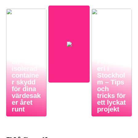
Så ger
en
Finsnick
isolerad
eri i
containe
Stockhol
r skydd
m – Tips
för dina
och
värdesak
tricks för
er året
ett lyckat
runt
projekt