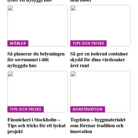
MÖBLER
TIPS OCH TRICKS
Så planerar du belysningen
Så ger en isolerad container
för sovrummet i ditt
skydd för dina värdesaker
nybyggda hus
året runt
TIPS OCH TRICKS
KONSTRUKTION
Finsnickeri i Stockholm –
Tegelsten – byggmaterialet
Tips och tricks för ett lyckat
som förenar tradition och
projekt
innovation