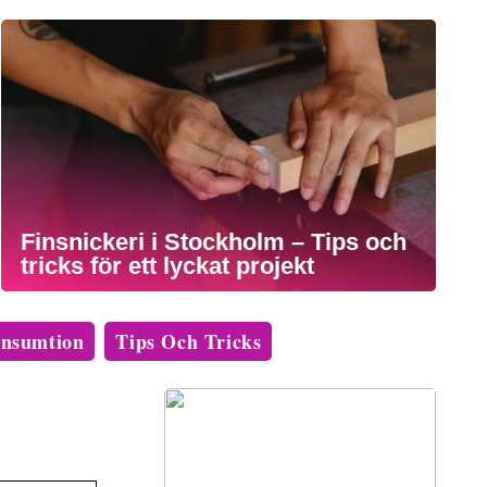
Finsnickeri i Stockholm – Tips och
tricks för ett lyckat projekt
nsumtion
Tips Och Tricks