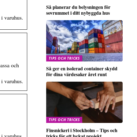
Så planerar du belysningen för
sovrummet i ditt nybyggda hus
 i varuhus.
TIPS OCH TRICKS
passa och
Så ger en isolerad container skydd
för dina värdesaker året runt
 i varuhus.
TIPS OCH TRICKS
Finsnickeri i Stockholm – Tips och
 i varuhus.
tricks för ett lyckat projekt