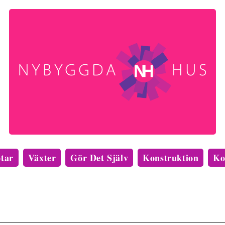
tar
Växter
Gör Det Själv
Konstruktion
Ko