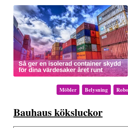
Så ger en isolerad container skydd
för dina värdesaker året runt
Möbler
Belysning
Robo
Bauhaus köksluckor