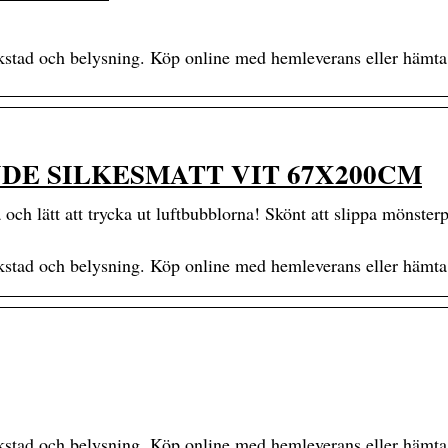
rkstad och belysning. Köp online med hemleverans eller hämta
E SILKESMATT VIT 67X200CM
na och lätt att trycka ut luftbubblorna! Skönt att slippa mönster
rkstad och belysning. Köp online med hemleverans eller hämta
rkstad och belysning. Köp online med hemleverans eller hämta